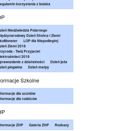
egulamin korzystania z boiska
OP
zień Niedźwiedzia Polarnego
iędzynarodowy Dzień Słońca i Ziemi
koMonster
LOP dla Niepodległej
zień Ziemi 2018
rzyroda - Twój Przyjaciel
lektrośmieci 2018
prawozdanie z działalności
Dzień jeża
zień pingwina
Dzień małpy
formacje Szkolne
nformacje dla uczniów
nformacje dla rodziców
HP
nformacje ZHP
Galeria ZHP
Rozkazy