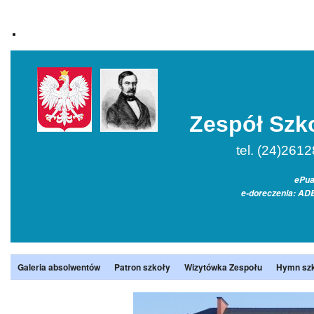
.
Zespół Szk
tel. (24)2612826
ePua
e-doreczenia: AD
Galeria absolwentów
Patron szkoły
Wizytówka Zespołu
Hymn sz